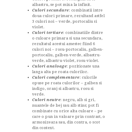
albastru, se pot mixa la infinit.
Culori secundare
: combinatii intre
doua culori primare, rezultand astfel
3 culori noi – verde, portocaliu si
violet.
Culori tertiare
: combinatiile dintre
o culoare primara si una secundara,
rezultatul acestui amestec fiind 6
culori noi – rosu-portocaliu, galben-
portocaliu, galben-verde, albastru-
verde, albastru-violet, rosu-violet.
Culori analoage
: pozitionate una
langa alta pe roata culorilor.
Culori complementare
: culorile
opuse pe roata culorilor – galben si
indigo, oranj si albastru, rosu si
verde.
Culori neutre
: negru, alb si gri,
nuantele de bej sau alb stins; pot fi
combinate cu orice alta culoare – pe
care o pun in valoare prin contrast, o
armonizeaza sau, din contra, o scot
din context.