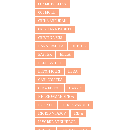
COSMOPOLITAN
COSMOTE
CRINA ABRUDAN
CRISTIANA RADUTA
CRISTINA RUS
DANA SAVUICA
DETTOL
EASTER
ELITA
ELLIE WHITE
ELTON JOHN
ESKA
GABI CRISTEA
GINA PISTOL
HARPIC
HELEN@MANDINGA
HOSPICE
ILINCA VANDICI
INGRID VLASOV
INNA
IZVORUL MINUNILOR