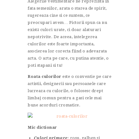
Alegerile vestimentare ne reprezinta in
CONTACT
fata semenilor, arata o starea de spirit,
sugereaza cine si ce suntem, ce
preocupari avem… Pictorii spun ca nu
există culori urate, ci doar alaturari
nepotrivite. De aceea, intelegerea
culorilor este foarte importanta,
asocierea lor corecta fiind o adevarata
arta. O arta pe care, cu putina atentie, o
poti stapani si tu!
Roata culorilor
este o conventie pe care
artistii, designerii sau persoanele care
lucreaza cu culorile, o folosesc drept
limbaj comun pentru a gasi cele mai
bune acorduri cromatice.
Mic dictionar
Culori primare
: rosu, galben si