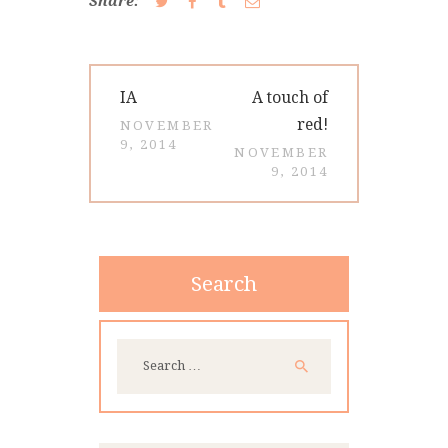
Share:
Post
Previous
Next
IA
A touch of
navigation
post:
post:
red!
NOVEMBER
9, 2014
NOVEMBER
9, 2014
Search
Search
for: