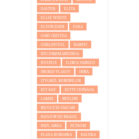
EASTER
ELITA
ELLIE WHITE
ELTON JOHN
ESKA
GABI CRISTEA
GINA PISTOL
HARPIC
HELEN@MANDINGA
HOSPICE
ILINCA VANDICI
INGRID VLASOV
INNA
IZVORUL MINUNILOR
KIT KAT
KITTY CEPRAGA
LAMBI
NEYLINI
NICOLETA VASCAN
PASSION DU BRASIL
PAUL ANKA
PETROM
PLAZA ROMANIA
RALUKA