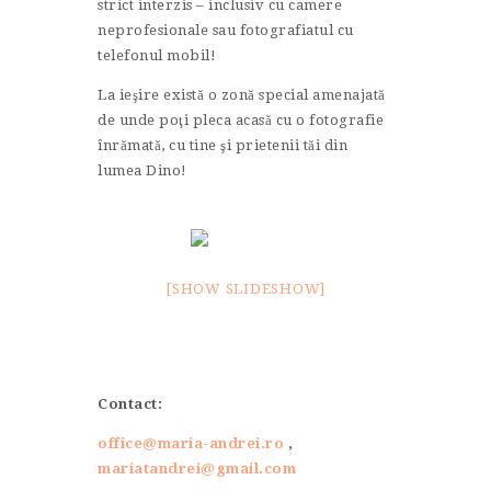
strict interzis – inclusiv cu camere
neprofesionale sau fotografiatul cu
telefonul mobil!
La ieşire există o zonă special amenajată
de unde poţi pleca acasă cu o fotografie
înrămată, cu tine şi prietenii tăi din
lumea Dino!
[SHOW SLIDESHOW]
Contact:
office@maria-andrei.ro
,
mariatandrei@gmail.com