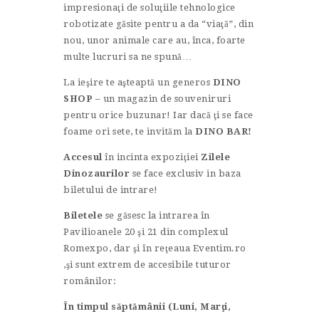
impresionaţi de soluţiile tehnologice
robotizate găsite pentru a da “viaţă”, din
nou, unor animale care au, înca, foarte
multe lucruri sa ne spună…
La ieşire te aşteaptă un generos
DINO
SHOP
– un magazin de souveniruri
pentru orice buzunar! Iar dacă ţi se face
foame ori sete, te invităm la
DINO BAR!
Accesul
în incinta expoziţiei
Zilele
Dinozaurilor
se face exclusiv in baza
biletului de intrare!
Biletele
se găsesc la intrarea în
Pavilioanele 20 şi 21 din complexul
Romexpo, dar şi în reţeaua Eventim.ro
,şi sunt extrem de accesibile tuturor
românilor:
În timpul săptămânii (Luni, Marţi,