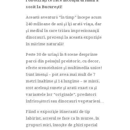
robotizaţi ce face înconjurul lumii a
sosit la Bucureşti!
Această aventură “în timp” începe acum
240 milioane de ani şi îţi arată viaţa, dar
şi mediul în care trăiau impresionanţii
dinozauri, prezenţi la aceasta expoziţie
în mărime naturală!
Peste 30 de uriaşi în 8 scene desprinse
parcă din peisajul preistoric, cu decor,
efecte scenotehnice şi multimedia unice!
Sunt imenşi – pot avea mai mult de 7
metri înaltime şi 14 lungime – se miscă,
scot aceleaşi sunete şi arată exact ca şi
variantele lor “originale”,
predatori
înfricoşători sau dinozauri vegetarieni…
Fiind o expoziţie itinerantă de tip
labirint, accesul se face ca în muzee, în
grupuri mici, însoţite de ghizi special