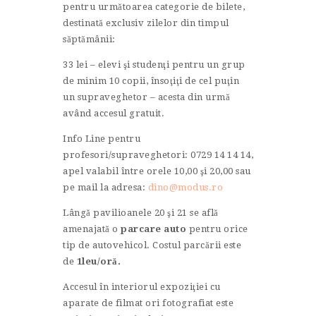
pentru următoarea categorie de bilete,
destinată exclusiv zilelor din timpul
săptămânii:
33 lei – elevi şi studenţi pentru un grup
de minim 10 copii, însoţiţi de cel puţin
un supraveghetor – acesta din urmă
având accesul gratuit.
Info Line pentru
profesori/supraveghetori: 0729 14 14 14,
apel valabil între orele 10,00 şi 20,00 sau
pe mail la adresa:
dino@modus.ro
Lângă pavilioanele 20 şi 21 se află
amenajată o
parcare auto
pentru orice
tip de autovehicol. Costul parcării este
de
1leu/oră.
Accesul în interiorul expoziţiei cu
aparate de filmat ori fotografiat este