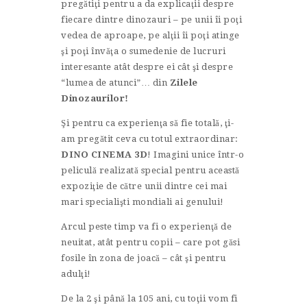
pregătiţi pentru a da explicaţii despre
fiecare dintre dinozauri – pe unii îi poţi
vedea de aproape, pe alţii îi poţi atinge
şi poţi învăţa o sumedenie de lucruri
interesante atât despre ei cât şi despre
“lumea de atunci”… din
Zilele
Dinozaurilor!
Şi pentru ca experienţa să fie totală, ţi-
am pregătit ceva cu totul extraordinar:
DINO CINEMA 3D
! Imagini unice într-o
peliculă realizată special pentru această
expoziţie de către unii dintre cei mai
mari specialişti mondiali ai genului!
Arcul peste timp va fi o experienţă de
neuitat, atât pentru copii – care pot găsi
fosile în zona de joacă – cât şi pentru
adulţi!
De la 2 şi până la 105 ani, cu toţii vom fi