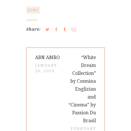
DINO
Share:
Post
Previous
Next
ABN AMRO
“White
navigation
post:
post:
Dream
JANUARY
20, 2010
Collection”
by Cosmina
Englizian
and
“Cinema” by
Passion Du
Brasil
FEBRUARY