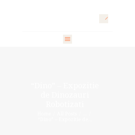
HOME
ARTISTIC
DIRECTOR
FASHION
DIRECTOR
“Dino” – Expozitie
WARDROBE
de Dinozauri
DESIGNER
Robotizati
STYLING ARTISTS
Home
All Posts
...
& VIP
“Dino” – Expozitie de...
PR DIRECTOR