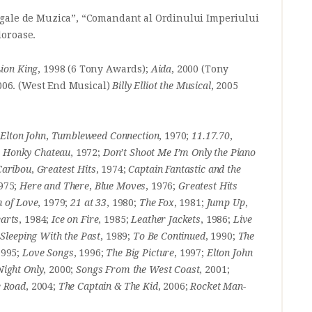
egale de Muzica”, “Comandant al Ordinului Imperiului
aloroase.
ion King
, 1998 (6 Tony Awards);
Aida
, 2000 (Tony
2006. (West End Musical)
Billy Elliot the Musical
, 2005
;
Elton John
,
Tumbleweed Connection
, 1970;
11.17.70
,
;
Honky Chateau
, 1972;
Don’t Shoot Me I’m Only the Piano
Caribou
,
Greatest Hits
, 1974;
Captain Fantastic and the
1975;
Here and There
,
Blue Moves
, 1976;
Greatest Hits
m of Love
, 1979;
21 at 33
, 1980;
The Fox
, 1981;
Jump Up
,
arts
, 1984;
Ice on Fire
, 1985;
Leather Jackets
, 1986;
Live
;
Sleeping With the Past
, 1989;
To Be Continued
, 1990;
The
1995;
Love Songs
, 1996;
The Big Picture
, 1997;
Elton John
Night Only
, 2000;
Songs From the West Coast
, 2001;
e Road
, 2004;
The Captain & The Kid
, 2006;
Rocket Man-