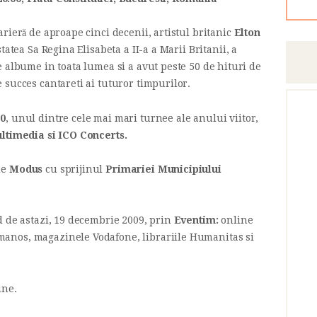
arieră de aproape cinci decenii, artistul britanic
Elton
tatea Sa Regina Elisabeta a II-a a Marii Britanii, a
 albume in toata lumea si a avut peste 50 de hituri de
 succes cantareti ai tuturor timpurilor.
10
, unul dintre cele mai mari turnee ale anului viitor,
ltimedia si ICO Concerts.
de
Modus
cu sprijinul
Primariei Municipiului
 de astazi, 19 decembrie 2009, prin
Eventim:
online
manos, magazinele Vodafone, librariile Humanitas si
une.