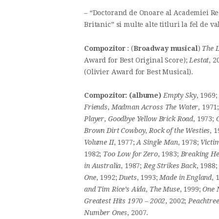
– “Doctorand de Onoare al Academiei R
Britanic” si multe alte titluri la fel de v
Compozitor
: (
Broadway musical
)
The L
Award for Best Original Score);
Lestat
, 
(Olivier Award for Best Musical).
Compozitor: (albume)
Empty Sky
, 1969
Friends
,
Madman Across The Water
, 1971
Player
,
Goodbye Yellow Brick Road
, 1973;
Brown Dirt Cowboy
,
Rock of the Westies
, 
Volume II
, 1977;
A Single Man
, 1978;
Victi
1982;
Too Low for Zero
, 1983;
Breaking He
in Australia
, 1987;
Reg Strikes Back
, 1988
One
, 1992;
Duets
, 1993;
Made in England
, 
and Tim Rice’s Aida
,
The Muse
, 1999;
One 
Greatest Hits 1970 – 2002
, 2002;
Peachtre
Number Ones
, 2007.