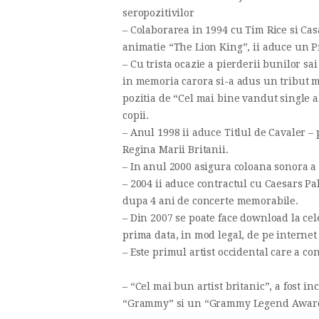
seropozitivilor
– Colaborarea in 1994 cu Tim Rice si Cas
animatie “The Lion King”, ii aduce un 
– Cu trista ocazie a pierderii bunilor sa
in memoria carora si-a adus un tribut m
pozitia de “Cel mai bine vandut single a
copii.
– Anul 1998 ii aduce Titlul de Cavaler –
Regina Marii Britanii.
– In anul 2000 asigura coloana sonora a
– 2004 ii aduce contractul cu Caesars Pa
dupa 4 ani de concerte memorabile.
– Din 2007 se poate face download la ce
prima data, in mod legal, de pe internet
– Este primul artist occidental care a con
– “Cel mai bun artist britanic”, a fost i
“Grammy” si un “Grammy Legend Award