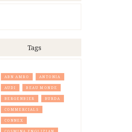
Tags
ABN AMRO
ANTONIA
AUDI
BEAU MONDE
BERGENBIER
BURDA
COMMERCIALS
CONNEX
COSMINA ENGLIZIAN