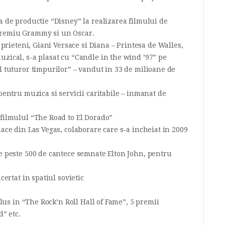
a de productie “Disney” la realizarea filmului de
Premiu Grammy si un Oscar.
i prieteni, Giani Versace si Diana – Printesa de Walles,
uzical, s-a plasat cu “Candle in the wind ’97” pe
l tuturor timpurilor” – vandut in 33 de milioane de
 pentru muzica si servicii caritabile – inmanat de
 filmulul “The Road to El Dorado”
lace din Las Vegas, colaborare care s-a incheiat in 2009
le peste 500 de cantece semnate Elton John, pentru
certat in spatiul sovietic
nclus in “The Rock’n Roll Hall of Fame”, 5 premii
” etc.