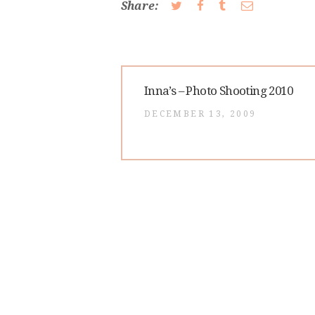
Share:
Post
Previous
Inna’s – Photo Shooting 2010
post:
navigation
DECEMBER 13, 2009