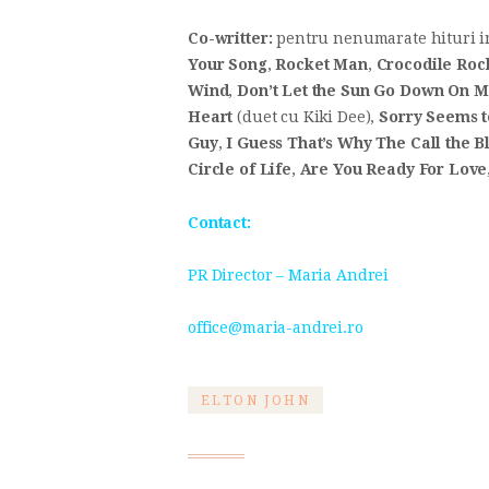
Co-writter:
pentru nenumarate hituri in
Your Song
,
Rocket Man
,
Crocodile Roc
Wind
,
Don’t Let the Sun Go Down On 
Heart
(duet cu Kiki Dee),
Sorry Seems t
Guy
,
I Guess That’s Why The Call the B
Circle of Life
,
Are You Ready For Love
Contact:
PR Director – Maria Andrei
office@maria-andrei.ro
ELTON JOHN