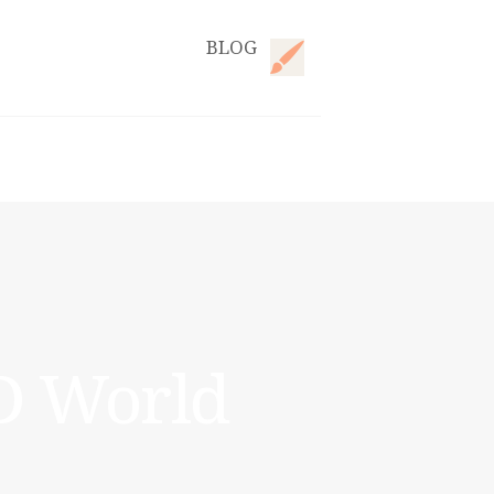
BLOG
D World