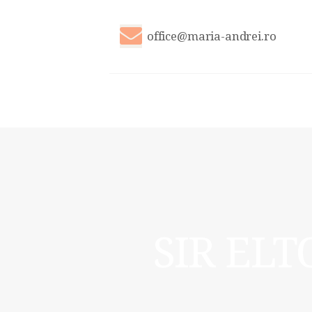
office@maria-andrei.ro
SIR EL