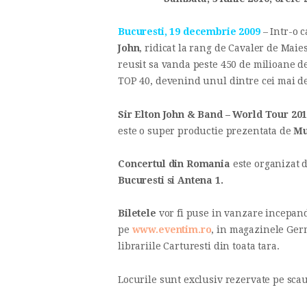
Bucuresti, 19 decembrie 2009
– Intr-o c
John
, ridicat la rang de Cavaler de Maies
reusit sa vanda peste 450 de milioane de
TOP 40, devenind unul dintre cei mai de
Sir Elton John & Band – World Tour 20
este o super productie prezentata de
Mu
Concertul din
Romania
este organizat 
Bucuresti
si
Antena 1.
Biletele
vor fi puse in vanzare incepand
pe
www.eventim.ro
, in magazinele Ger
librariile Carturesti din toata tara.
Locurile sunt exclusiv rezervate pe sca