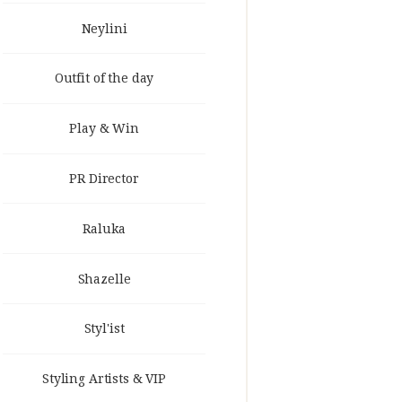
Neylini
Outfit of the day
Play & Win
PR Director
Raluka
Shazelle
Styl'ist
Styling Artists & VIP