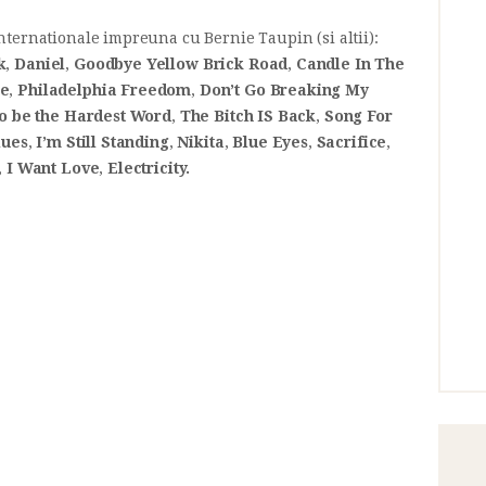
ternationale impreuna cu Bernie Taupin (si altii):
k
,
Daniel
,
Goodbye Yellow Brick Road
,
Candle In The
Me
,
Philadelphia Freedom
,
Don’t Go Breaking My
o be the Hardest Word
,
The Bitch IS Back
,
Song For
lues
,
I’m Still Standing
,
Nikita
,
Blue Eyes
,
Sacrifice
,
,
I Want Love
,
Electricity.