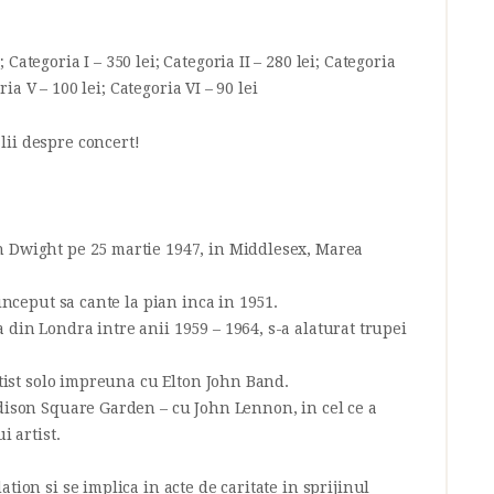
ategoria I – 350 lei; Categoria II – 280 lei; Categoria
oria V – 100 lei; Categoria VI – 90 lei
ii despre concert!
 Dwight pe 25 martie 1947, in Middlesex, Marea
 inceput sa cante la pian inca in 1951.
din Londra intre anii 1959 – 1964, s-a alaturat trupei
rtist solo impreuna cu Elton John Band.
adison Square Garden – cu John Lennon, in cel ce a
i artist.
tion si se implica in acte de caritate in sprijinul