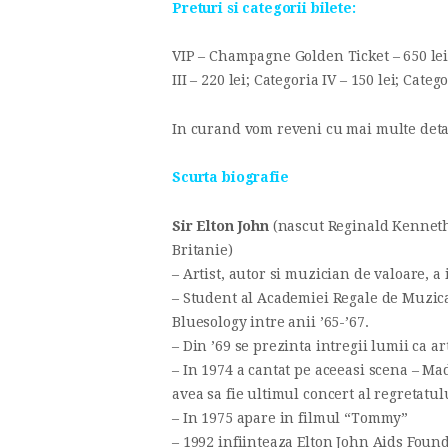
Preturi si categorii bilete:
VIP – Champagne Golden Ticket – 650 lei; C
III – 220 lei; Categoria IV – 150 lei; Categ
In curand vom reveni cu mai multe detal
Scurta biografie
Sir Elton John
(nascut Reginald Kenneth
Britanie)
– Artist, autor si muzician de valoare, a
– Student al Academiei Regale de Muzica 
Bluesology intre anii ’65-’67.
– Din ’69 se prezinta intregii lumii ca a
– In 1974 a cantat pe aceeasi scena – M
avea sa fie ultimul concert al regretatulu
– In 1975 apare in filmul “Tommy”
– 1992 infiinteaza Elton John Aids Founda